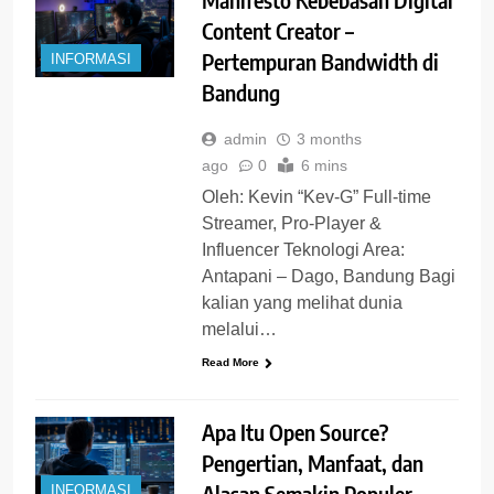
Content Creator –
Pertempuran Bandwidth di
INFORMASI
Bandung
admin
3 months
ago
0
6 mins
Oleh: Kevin “Kev-G” Full-time
Streamer, Pro-Player &
Influencer Teknologi Area:
Antapani – Dago, Bandung Bagi
kalian yang melihat dunia
melalui…
Read More
Apa Itu Open Source?
Pengertian, Manfaat, dan
Alasan Semakin Populer
INFORMASI